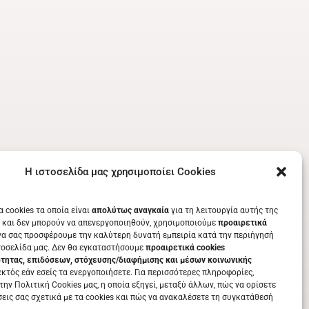
Η ιστοσελίδα μας χρησιμοποίει Cookies
α cookies τα οποία είναι
απολύτως αναγκαία
για τη λειτουργία αυτής της
 και δεν μπορούν να απενεργοποιηθούν, χρησιμοποιούμε
προαιρετικά
να σας προσφέρουμε την καλύτερη δυνατή εμπειρία κατά την περιήγησή
τοσελίδα μας. Δεν θα εγκαταστήσουμε
προαιρετικά cookies
ότητας, επιδόσεων, στόχευσης/διαφήμισης και μέσων κοινωνικής
κτός εάν εσείς τα ενεργοποιήσετε. Για περισσότερες πληροφορίες,
την Πολιτική Cookies μας, η οποία εξηγεί, μεταξύ άλλων, πώς να ορίσετε
σεις σας σχετικά με τα cookies και πώς να ανακαλέσετε τη συγκατάθεσή