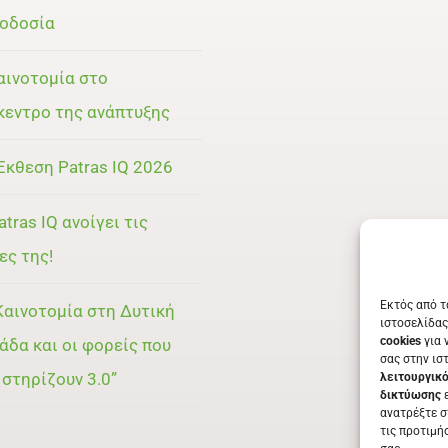
οδοσία
αινοτομία στο
κεντρο της ανάπτυξης
Έκθεση Patras IQ 2026
atras IQ ανοίγει τις
ες της!
Εκτός από τ
Καινοτομία στη Δυτική
ιστοσελίδας
cookies
για 
άδα και οι φορείς που
σας στην ισ
 στηρίζουν 3.0”
λειτουργικ
δικτύωσης
ε
ανατρέξτε σ
τις προτιμή