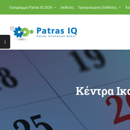
Μετάβαση
Πρόγραμμα Patras IQ 2026
Εκθέτες
Προηγούμενες Εκθέσεις
Χο
στο
περιεχόμενο
Toggle
Sliding
Bar
Area
Κέντρα Ικ