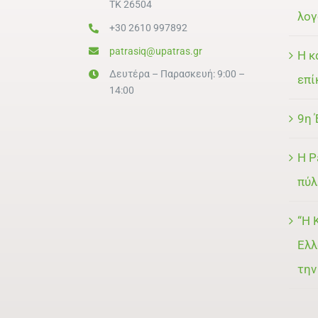
ΤΚ 26504
λογ
+30 2610 997892
patrasiq@upatras.gr
Η κ
Δευτέρα – Παρασκευή: 9:00 –
επί
14:00
9η 
Η P
πύλ
“Η 
Ελλ
την