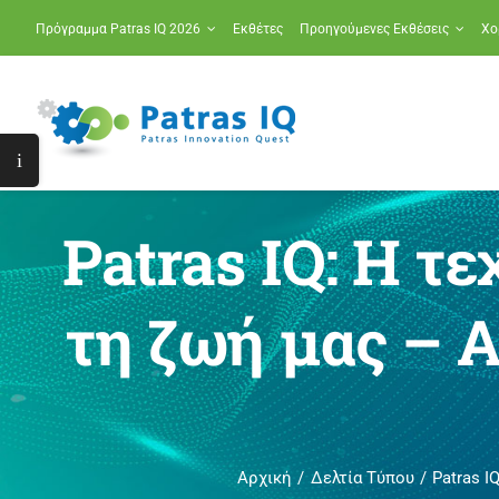
Μετάβαση
Πρόγραμμα Patras IQ 2026
Εκθέτες
Προηγούμενες Εκθέσεις
Χο
στο
περιεχόμενο
Toggle
Sliding
Bar
Patras IQ: Η 
Area
τη ζωή μας – Α
Αρχική
Δελτία Τύπου
Patras 