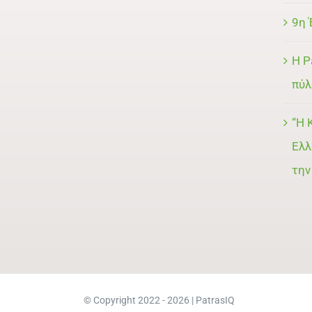
9η 
Η P
πύλ
“Η 
Ελλ
την
© Copyright 2022 - 2026 | PatrasIQ