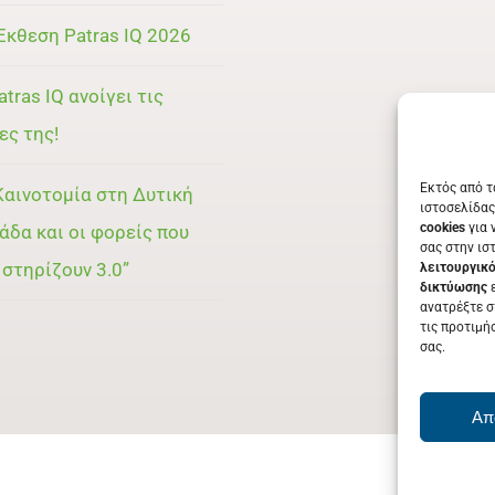
Έκθεση Patras IQ 2026
atras IQ ανοίγει τις
ες της!
Εκτός από τ
Καινοτομία στη Δυτική
ιστοσελίδας
cookies
για 
άδα και οι φορείς που
σας στην ισ
 στηρίζουν 3.0”
λειτουργικ
δικτύωσης
ε
ανατρέξτε σ
τις προτιμή
σας.
Απ