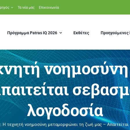
ρηγός
Τα νέα μας
Επικοινωνία
Πρόγραμμα Patras IQ 2026
Εκθέτες
Προηγούμενες 
τεχνητή νοημοσύν
παιτείται σεβασμ
λογοδοσία
IQ: Η τεχνητή νοημοσύνη μεταμορφώνει τη ζωή μας – Απαιτείται