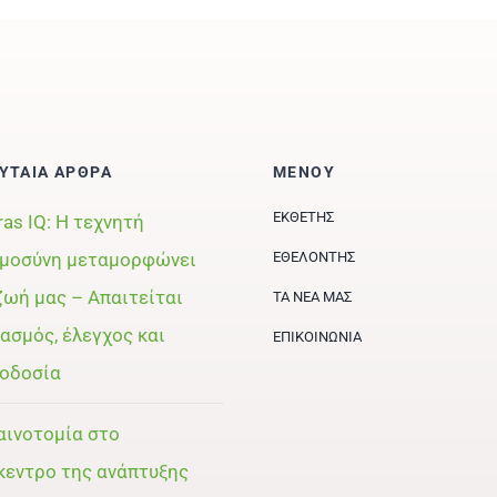
ΥΤΑΙΑ ΑΡΘΡΑ
ΜΕΝΟΥ
ΕΚΘΈΤΗΣ
ras IQ: Η τεχνητή
μοσύνη μεταμορφώνει
ΕΘΕΛΟΝΤΉΣ
ζωή μας – Απαιτείται
ΤΑ ΝΈΑ ΜΑΣ
ασμός, έλεγχος και
ΕΠΙΚΟΙΝΩΝΊΑ
οδοσία
αινοτομία στο
κεντρο της ανάπτυξης