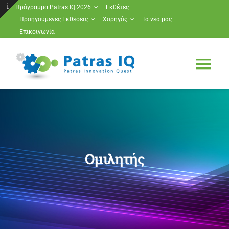
Μετάβαση
Πρόγραμμα Patras IQ 2026
Εκθέτες
Προηγούμενες Εκθέσεις
Χορηγός
Τα νέα μας
στο
Toggle
Επικοινωνία
περιεχόμενο
Sliding
Bar
Tog
Area
Nav
Πρόγραμμα Patras IQ 2026
Εκθέτες
Ομιλητής
Προηγούμενες Εκθέσεις
Χορηγός
Τα νέα μας