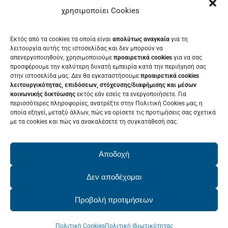
ΜΕΝΟΥ
χρησιμοποίει Cookies
ΕΚΘΈΤΗΣ
Εκτός από τα cookies τα οποία είναι
απολύτως αναγκαία
για τη
ΕΘΕΛΟΝΤΉΣ
λειτουργία αυτής της ιστοσελίδας και δεν μπορούν να
απενεργοποιηθούν, χρησιμοποιούμε
προαιρετικά cookies
για να σας
ΤΑ ΝΈΑ ΜΑΣ
προσφέρουμε την καλύτερη δυνατή εμπειρία κατά την περιήγησή σας
στην ιστοσελίδα μας. Δεν θα εγκαταστήσουμε
προαιρετικά cookies
ΕΠΙΚΟΙΝΩΝΊΑ
λειτουργικότητας, επιδόσεων, στόχευσης/διαφήμισης και μέσων
κοινωνικής δικτύωσης
εκτός εάν εσείς τα ενεργοποιήσετε. Για
περισσότερες πληροφορίες, ανατρέξτε στην Πολιτική Cookies μας, η
οποία εξηγεί, μεταξύ άλλων, πώς να ορίσετε τις προτιμήσεις σας σχετικά
με τα cookies και πώς να ανακαλέσετε τη συγκατάθεσή σας.
ΕΚΔΗΛΩΣΕΙΣ
Δείτε το Πρόγραμμα της Patras IQ
Αποδοχή
2026
Δεν αποδέχομαι
Προβολή προτιμήσεων
© Copyright 2022 - 2026 | PatrasIQ
Πολιτική Cookies
Πολιτική Ιδιωτικότητας