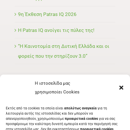
9η Έκθεση Patras IQ 2026
Η Patras IQ ανοίγει τις πύλες της!
“Η Καινοτομία στη Δυτική Ελλάδα και οι
φορείς που την στηρίζουν 3.0”
Η ιστοσελίδα μας
ΜΕΝΟΥ
χρησιμοποίει Cookies
ΕΚΘΈΤΗΣ
Εκτός από τα cookies τα οποία είναι
απολύτως αναγκαία
για τη
ΕΘΕΛΟΝΤΉΣ
λειτουργία αυτής της ιστοσελίδας και δεν μπορούν να
απενεργοποιηθούν, χρησιμοποιούμε
προαιρετικά cookies
για να σας
ΤΑ ΝΈΑ ΜΑΣ
προσφέρουμε την καλύτερη δυνατή εμπειρία κατά την περιήγησή σας
στην ιστοσελίδα μας. Δεν θα εγκαταστήσουμε
προαιρετικά cookies
ΕΠΙΚΟΙΝΩΝΊΑ