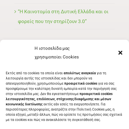
“Η Καινοτομία στη Δυτική Ελλάδα και οι
φορείς που την στηρίζουν 3.0”
Η ιστοσελίδα μας
ΜΕΝΟΥ
χρησιμοποίει Cookies
ΕΚΘΈΤΗΣ
Εκτός από τα cookies τα οποία είναι
απολύτως αναγκαία
για τη
ΕΘΕΛΟΝΤΉΣ
λειτουργία αυτής της ιστοσελίδας και δεν μπορούν να
απενεργοποιηθούν, χρησιμοποιούμε
προαιρετικά cookies
για να σας
ΤΑ ΝΈΑ ΜΑΣ
προσφέρουμε την καλύτερη δυνατή εμπειρία κατά την περιήγησή σας
στην ιστοσελίδα μας. Δεν θα εγκαταστήσουμε
προαιρετικά cookies
ΕΠΙΚΟΙΝΩΝΊΑ
λειτουργικότητας, επιδόσεων, στόχευσης/διαφήμισης και μέσων
κοινωνικής δικτύωσης
εκτός εάν εσείς τα ενεργοποιήσετε. Για
περισσότερες πληροφορίες, ανατρέξτε στην Πολιτική Cookies μας, η
οποία εξηγεί, μεταξύ άλλων, πώς να ορίσετε τις προτιμήσεις σας σχετικά
με τα cookies και πώς να ανακαλέσετε τη συγκατάθεσή σας.
ΕΚΔΗΛΩΣΕΙΣ