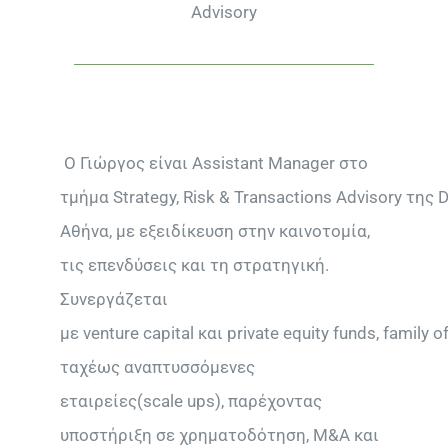
Advisory
Ο Γιώργος είναι
Assistant Manager
στο
τμήμα
Strategy
,
Risk
&
Transactions Advisory
της
D
Αθήνα, με εξειδίκευση στην καινοτομία,
τις επενδύσεις και τη στρατηγική.
Συνεργάζεται
με
venture capital
και
private equity funds
,
family o
ταχέως αναπτυσσόμενες
εταιρείες(
scale ups
), παρέχοντας
υποστήριξη σε χρηματοδότηση,
M
&
A
και