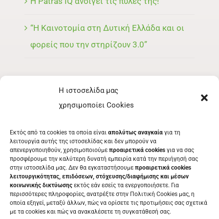
Η Patras IQ ανοίγει τις πύλες της!
“Η Καινοτομία στη Δυτική Ελλάδα και οι
φορείς που την στηρίζουν 3.0”
Η ιστοσελίδα μας
ΜΕΝΟΥ
χρησιμοποίει Cookies
ΕΚΘΈΤΗΣ
Εκτός από τα cookies τα οποία είναι
απολύτως αναγκαία
για τη
ΕΘΕΛΟΝΤΉΣ
λειτουργία αυτής της ιστοσελίδας και δεν μπορούν να
απενεργοποιηθούν, χρησιμοποιούμε
προαιρετικά cookies
για να σας
ΤΑ ΝΈΑ ΜΑΣ
προσφέρουμε την καλύτερη δυνατή εμπειρία κατά την περιήγησή σας
στην ιστοσελίδα μας. Δεν θα εγκαταστήσουμε
προαιρετικά cookies
ΕΠΙΚΟΙΝΩΝΊΑ
λειτουργικότητας, επιδόσεων, στόχευσης/διαφήμισης και μέσων
κοινωνικής δικτύωσης
εκτός εάν εσείς τα ενεργοποιήσετε. Για
περισσότερες πληροφορίες, ανατρέξτε στην Πολιτική Cookies μας, η
οποία εξηγεί, μεταξύ άλλων, πώς να ορίσετε τις προτιμήσεις σας σχετικά
με τα cookies και πώς να ανακαλέσετε τη συγκατάθεσή σας.
ΕΚΔΗΛΩΣΕΙΣ