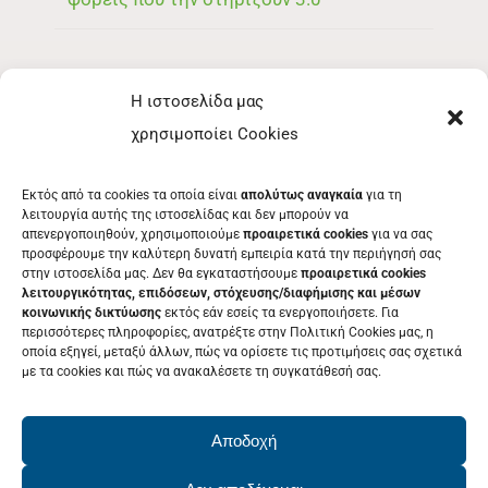
Η ιστοσελίδα μας
ΜΕΝΟΥ
χρησιμοποίει Cookies
ΕΚΘΈΤΗΣ
Εκτός από τα cookies τα οποία είναι
απολύτως αναγκαία
για τη
ΕΘΕΛΟΝΤΉΣ
λειτουργία αυτής της ιστοσελίδας και δεν μπορούν να
απενεργοποιηθούν, χρησιμοποιούμε
προαιρετικά cookies
για να σας
ΤΑ ΝΈΑ ΜΑΣ
προσφέρουμε την καλύτερη δυνατή εμπειρία κατά την περιήγησή σας
στην ιστοσελίδα μας. Δεν θα εγκαταστήσουμε
προαιρετικά cookies
ΕΠΙΚΟΙΝΩΝΊΑ
λειτουργικότητας, επιδόσεων, στόχευσης/διαφήμισης και μέσων
κοινωνικής δικτύωσης
εκτός εάν εσείς τα ενεργοποιήσετε. Για
περισσότερες πληροφορίες, ανατρέξτε στην Πολιτική Cookies μας, η
οποία εξηγεί, μεταξύ άλλων, πώς να ορίσετε τις προτιμήσεις σας σχετικά
με τα cookies και πώς να ανακαλέσετε τη συγκατάθεσή σας.
ΕΚΔΗΛΩΣΕΙΣ
Δείτε το Πρόγραμμα της Patras IQ
Αποδοχή
2026