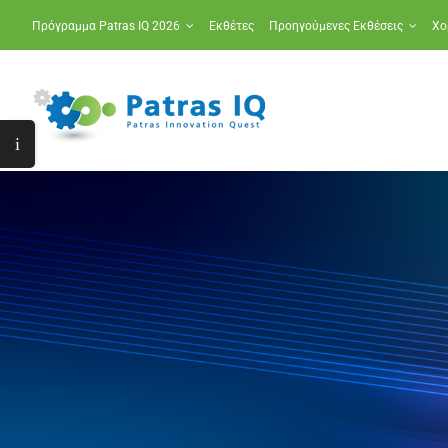
Μετάβαση
Πρόγραμμα Patras IQ 2026
Εκθέτες
Προηγούμενες Εκθέσεις
Χο
στο
περιεχόμενο
Toggle
Sliding
Bar
Area