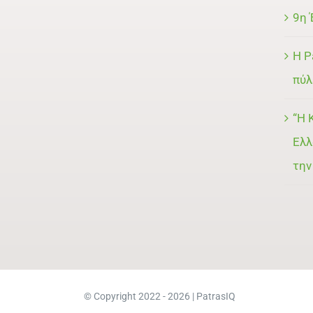
9η 
Η P
πύλ
“Η 
Ελλ
την
© Copyright 2022 - 2026 | PatrasIQ