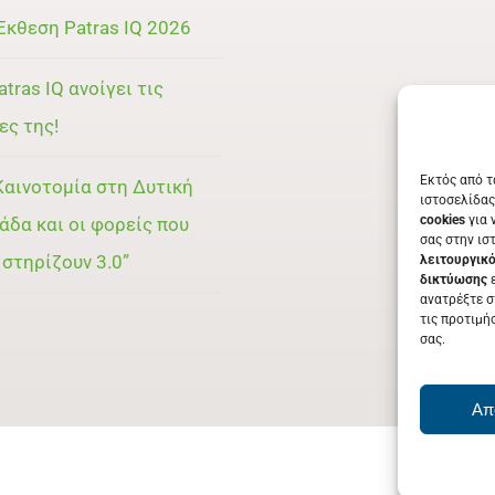
Έκθεση Patras IQ 2026
atras IQ ανοίγει τις
ες της!
Εκτός από τ
Καινοτομία στη Δυτική
ιστοσελίδας
cookies
για 
άδα και οι φορείς που
σας στην ισ
 στηρίζουν 3.0”
λειτουργικ
δικτύωσης
ε
ανατρέξτε σ
τις προτιμή
σας.
Απ