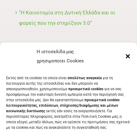
“Η Καινοτομία στη Δυτική Ελλάδα και οι
φορείς που την στηρίζουν 3.0”
Η ιστοσελίδα μας
ΜΕΝΟΥ
χρησιμοποίει Cookies
ΕΚΘΈΤΗΣ
Εκτός από τα cookies τα οποία είναι
απολύτως αναγκαία
για τη
ΕΘΕΛΟΝΤΉΣ
λειτουργία αυτής της ιστοσελίδας και δεν μπορούν να
απενεργοποιηθούν, χρησιμοποιούμε
προαιρετικά cookies
για να σας
ΤΑ ΝΈΑ ΜΑΣ
προσφέρουμε την καλύτερη δυνατή εμπειρία κατά την περιήγησή σας
στην ιστοσελίδα μας. Δεν θα εγκαταστήσουμε
προαιρετικά cookies
ΕΠΙΚΟΙΝΩΝΊΑ
λειτουργικότητας, επιδόσεων, στόχευσης/διαφήμισης και μέσων
κοινωνικής δικτύωσης
εκτός εάν εσείς τα ενεργοποιήσετε. Για
περισσότερες πληροφορίες, ανατρέξτε στην Πολιτική Cookies μας, η
οποία εξηγεί, μεταξύ άλλων, πώς να ορίσετε τις προτιμήσεις σας σχετικά
με τα cookies και πώς να ανακαλέσετε τη συγκατάθεσή σας.
ΕΚΔΗΛΩΣΕΙΣ