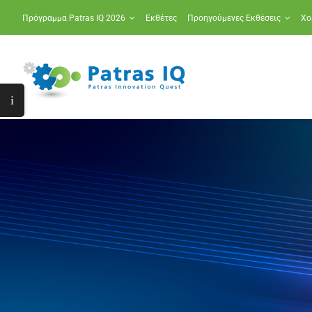
Μετάβαση
Πρόγραμμα Patras IQ 2026
Εκθέτες
Προηγούμενες Εκθέσεις
Χο
στο
περιεχόμενο
Toggle
Sliding
Bar
Area