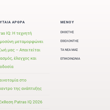
ΥΤΑΙΑ ΑΡΘΡΑ
ΜΕΝΟΥ
ΕΚΘΈΤΗΣ
ras IQ: Η τεχνητή
μοσύνη μεταμορφώνει
ΕΘΕΛΟΝΤΉΣ
ζωή μας – Απαιτείται
ΤΑ ΝΈΑ ΜΑΣ
ασμός, έλεγχος και
ΕΠΙΚΟΙΝΩΝΊΑ
οδοσία
αινοτομία στο
κεντρο της ανάπτυξης
Έκθεση Patras IQ 2026