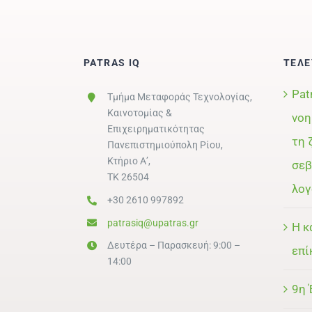
PATRAS IQ
ΤΕΛΕ
Pat
Τμήμα Μεταφοράς Τεχνολογίας,
Καινοτομίας &
νοη
Επιχειρηματικότητας
τη 
Πανεπιστημιούπολη Ρίου,
Κτήριο Α’,
σεβ
ΤΚ 26504
λογ
+30 2610 997892
patrasiq@upatras.gr
Η κ
Δευτέρα – Παρασκευή: 9:00 –
επί
14:00
9η 