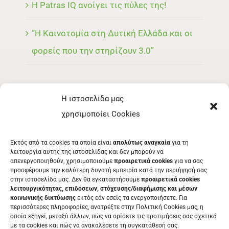
Η Patras IQ ανοίγει τις πύλες της!
“Η Καινοτομία στη Δυτική Ελλάδα και οι
φορείς που την στηρίζουν 3.0”
Η ιστοσελίδα μας
ΜΕΝΟΥ
χρησιμοποίει Cookies
ΕΚΘΈΤΗΣ
Εκτός από τα cookies τα οποία είναι
απολύτως αναγκαία
για τη
ΕΘΕΛΟΝΤΉΣ
λειτουργία αυτής της ιστοσελίδας και δεν μπορούν να
απενεργοποιηθούν, χρησιμοποιούμε
προαιρετικά cookies
για να σας
ΤΑ ΝΈΑ ΜΑΣ
προσφέρουμε την καλύτερη δυνατή εμπειρία κατά την περιήγησή σας
στην ιστοσελίδα μας. Δεν θα εγκαταστήσουμε
προαιρετικά cookies
ΕΠΙΚΟΙΝΩΝΊΑ
λειτουργικότητας, επιδόσεων, στόχευσης/διαφήμισης και μέσων
κοινωνικής δικτύωσης
εκτός εάν εσείς τα ενεργοποιήσετε. Για
περισσότερες πληροφορίες, ανατρέξτε στην Πολιτική Cookies μας, η
οποία εξηγεί, μεταξύ άλλων, πώς να ορίσετε τις προτιμήσεις σας σχετικά
με τα cookies και πώς να ανακαλέσετε τη συγκατάθεσή σας.
ΕΚΔΗΛΩΣΕΙΣ