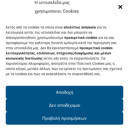
Η ιστοσελίδα μας
ΜΕΝΟΥ
χρησιμοποίει Cookies
ΕΚΘΈΤΗΣ
Εκτός από τα cookies τα οποία είναι
απολύτως αναγκαία
για τη
ΕΘΕΛΟΝΤΉΣ
λειτουργία αυτής της ιστοσελίδας και δεν μπορούν να
απενεργοποιηθούν, χρησιμοποιούμε
προαιρετικά cookies
για να σας
ΤΑ ΝΈΑ ΜΑΣ
προσφέρουμε την καλύτερη δυνατή εμπειρία κατά την περιήγησή σας
στην ιστοσελίδα μας. Δεν θα εγκαταστήσουμε
προαιρετικά cookies
ΕΠΙΚΟΙΝΩΝΊΑ
λειτουργικότητας, επιδόσεων, στόχευσης/διαφήμισης και μέσων
κοινωνικής δικτύωσης
εκτός εάν εσείς τα ενεργοποιήσετε. Για
περισσότερες πληροφορίες, ανατρέξτε στην Πολιτική Cookies μας, η
οποία εξηγεί, μεταξύ άλλων, πώς να ορίσετε τις προτιμήσεις σας σχετικά
με τα cookies και πώς να ανακαλέσετε τη συγκατάθεσή σας.
ΕΚΔΗΛΩΣΕΙΣ
Δείτε το Πρόγραμμα της Patras IQ
Αποδοχή
2026
Δεν αποδέχομαι
Προβολή προτιμήσεων
© Copyright 2022 - 2026 | PatrasIQ