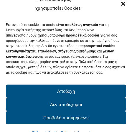
ΜΕΝΟΥ
χρησιμοποίει Cookies
ΕΚΘΈΤΗΣ
Εκτός από τα cookies τα οποία είναι
απολύτως αναγκαία
για τη
ΕΘΕΛΟΝΤΉΣ
λειτουργία αυτής της ιστοσελίδας και δεν μπορούν να
απενεργοποιηθούν, χρησιμοποιούμε
προαιρετικά cookies
για να σας
ΤΑ ΝΈΑ ΜΑΣ
προσφέρουμε την καλύτερη δυνατή εμπειρία κατά την περιήγησή σας
στην ιστοσελίδα μας. Δεν θα εγκαταστήσουμε
προαιρετικά cookies
ΕΠΙΚΟΙΝΩΝΊΑ
λειτουργικότητας, επιδόσεων, στόχευσης/διαφήμισης και μέσων
κοινωνικής δικτύωσης
εκτός εάν εσείς τα ενεργοποιήσετε. Για
περισσότερες πληροφορίες, ανατρέξτε στην Πολιτική Cookies μας, η
οποία εξηγεί, μεταξύ άλλων, πώς να ορίσετε τις προτιμήσεις σας σχετικά
με τα cookies και πώς να ανακαλέσετε τη συγκατάθεσή σας.
ΕΚΔΗΛΩΣΕΙΣ
Δείτε το Πρόγραμμα της Patras IQ
Αποδοχή
2026
Δεν αποδέχομαι
Προβολή προτιμήσεων
© Copyright 2022 - 2026 | PatrasIQ