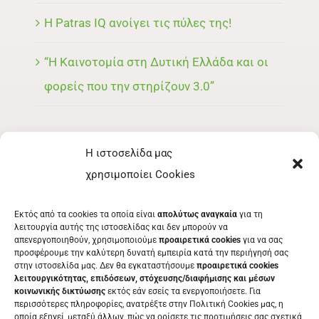
Η Patras IQ ανοίγει τις πύλες της!
“Η Καινοτομία στη Δυτική Ελλάδα και οι
φορείς που την στηρίζουν 3.0”
Η ιστοσελίδα μας
ΜΕΝΟΥ
χρησιμοποίει Cookies
ΕΚΘΈΤΗΣ
Εκτός από τα cookies τα οποία είναι
απολύτως αναγκαία
για τη
ΕΘΕΛΟΝΤΉΣ
λειτουργία αυτής της ιστοσελίδας και δεν μπορούν να
απενεργοποιηθούν, χρησιμοποιούμε
προαιρετικά cookies
για να σας
ΤΑ ΝΈΑ ΜΑΣ
προσφέρουμε την καλύτερη δυνατή εμπειρία κατά την περιήγησή σας
στην ιστοσελίδα μας. Δεν θα εγκαταστήσουμε
προαιρετικά cookies
ΕΠΙΚΟΙΝΩΝΊΑ
λειτουργικότητας, επιδόσεων, στόχευσης/διαφήμισης και μέσων
κοινωνικής δικτύωσης
εκτός εάν εσείς τα ενεργοποιήσετε. Για
περισσότερες πληροφορίες, ανατρέξτε στην Πολιτική Cookies μας, η
οποία εξηγεί, μεταξύ άλλων, πώς να ορίσετε τις προτιμήσεις σας σχετικά