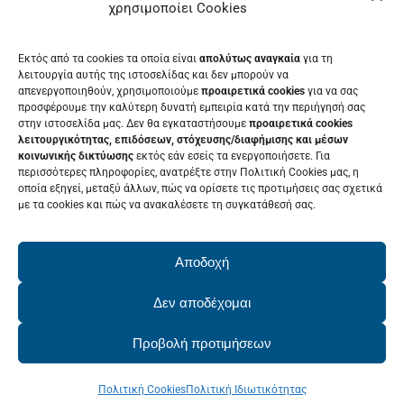
χρησιμοποίει Cookies
ΕΚΘΈΤΗΣ
Εκτός από τα cookies τα οποία είναι
απολύτως αναγκαία
για τη
ΕΘΕΛΟΝΤΉΣ
λειτουργία αυτής της ιστοσελίδας και δεν μπορούν να
απενεργοποιηθούν, χρησιμοποιούμε
προαιρετικά cookies
για να σας
ΤΑ ΝΈΑ ΜΑΣ
προσφέρουμε την καλύτερη δυνατή εμπειρία κατά την περιήγησή σας
στην ιστοσελίδα μας. Δεν θα εγκαταστήσουμε
προαιρετικά cookies
ΕΠΙΚΟΙΝΩΝΊΑ
λειτουργικότητας, επιδόσεων, στόχευσης/διαφήμισης και μέσων
κοινωνικής δικτύωσης
εκτός εάν εσείς τα ενεργοποιήσετε. Για
περισσότερες πληροφορίες, ανατρέξτε στην Πολιτική Cookies μας, η
οποία εξηγεί, μεταξύ άλλων, πώς να ορίσετε τις προτιμήσεις σας σχετικά
με τα cookies και πώς να ανακαλέσετε τη συγκατάθεσή σας.
ΕΚΔΗΛΩΣΕΙΣ
Δείτε το Πρόγραμμα της Patras IQ
Αποδοχή
2026
Δεν αποδέχομαι
Προβολή προτιμήσεων
© Copyright 2022 - 2026 | PatrasIQ
Πολιτική Cookies
Πολιτική Ιδιωτικότητας