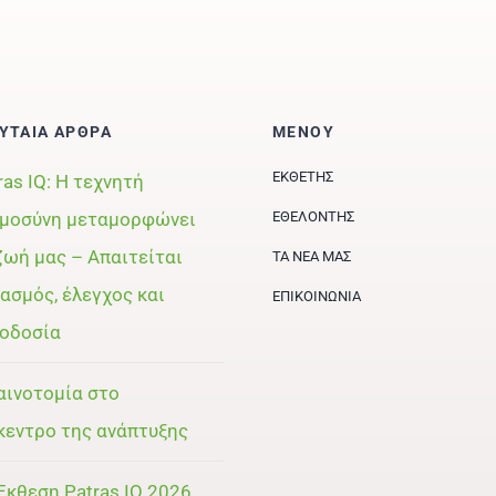
ΥΤΑΙΑ ΑΡΘΡΑ
ΜΕΝΟΥ
ΕΚΘΈΤΗΣ
ras IQ: Η τεχνητή
μοσύνη μεταμορφώνει
ΕΘΕΛΟΝΤΉΣ
ζωή μας – Απαιτείται
ΤΑ ΝΈΑ ΜΑΣ
ασμός, έλεγχος και
ΕΠΙΚΟΙΝΩΝΊΑ
οδοσία
αινοτομία στο
κεντρο της ανάπτυξης
Έκθεση Patras IQ 2026