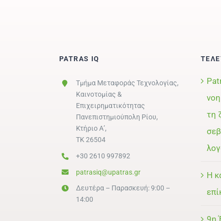
PATRAS IQ
ΤΕΛΕ
Pat
Τμήμα Μεταφοράς Τεχνολογίας,
Καινοτομίας &
νοη
Επιχειρηματικότητας
τη 
Πανεπιστημιούπολη Ρίου,
Κτήριο Α’,
σεβ
ΤΚ 26504
λογ
+30 2610 997892
patrasiq@upatras.gr
Η κ
Δευτέρα – Παρασκευή: 9:00 –
επί
14:00
9η 