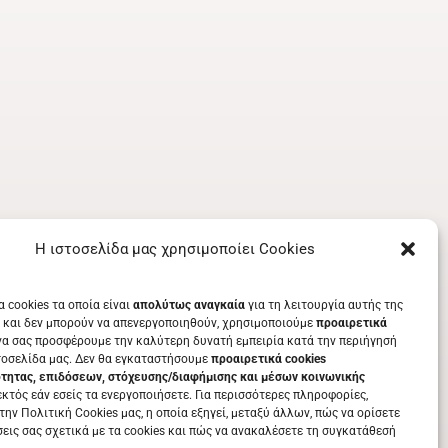
Η ιστοσελίδα μας χρησιμοποίει Cookies
α cookies τα οποία είναι
απολύτως αναγκαία
για τη λειτουργία αυτής της
 και δεν μπορούν να απενεργοποιηθούν, χρησιμοποιούμε
προαιρετικά
να σας προσφέρουμε την καλύτερη δυνατή εμπειρία κατά την περιήγησή
τοσελίδα μας. Δεν θα εγκαταστήσουμε
προαιρετικά cookies
ότητας, επιδόσεων, στόχευσης/διαφήμισης και μέσων κοινωνικής
κτός εάν εσείς τα ενεργοποιήσετε. Για περισσότερες πληροφορίες,
την Πολιτική Cookies μας, η οποία εξηγεί, μεταξύ άλλων, πώς να ορίσετε
σεις σας σχετικά με τα cookies και πώς να ανακαλέσετε τη συγκατάθεσή