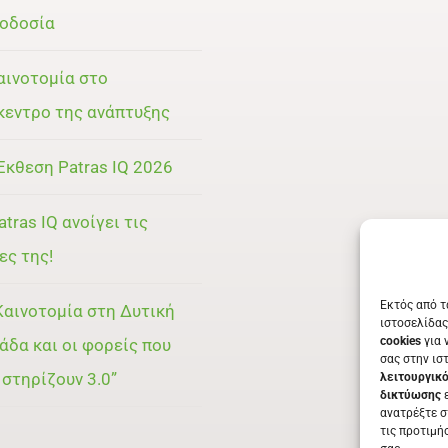
οδοσία
αινοτομία στο
κεντρο της ανάπτυξης
Έκθεση Patras IQ 2026
atras IQ ανοίγει τις
ες της!
Εκτός από τ
Καινοτομία στη Δυτική
ιστοσελίδας
cookies
για 
άδα και οι φορείς που
σας στην ισ
 στηρίζουν 3.0”
λειτουργικ
δικτύωσης
ε
ανατρέξτε σ
τις προτιμή