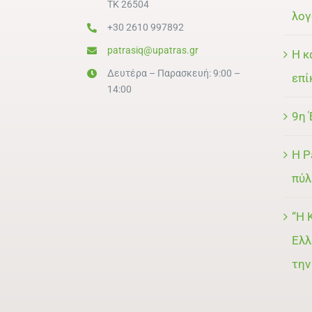
ΤΚ 26504
λογ
+30 2610 997892
patrasiq@upatras.gr
Η κ
Δευτέρα – Παρασκευή: 9:00 –
επί
14:00
9η 
Η P
πύλ
“Η 
Ελλ
την