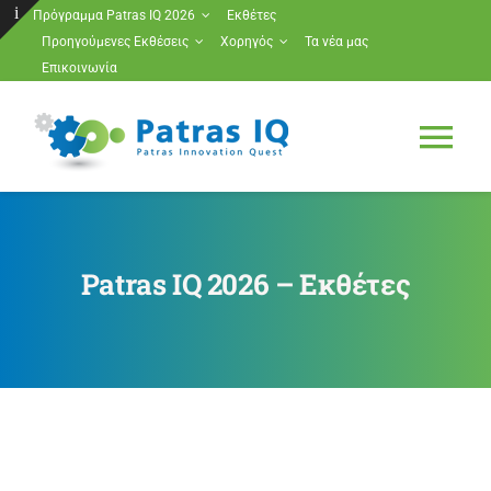
Μετάβαση
Πρόγραμμα Patras IQ 2026
Εκθέτες
Προηγούμενες Εκθέσεις
Χορηγός
Τα νέα μας
στο
Toggle
Επικοινωνία
περιεχόμενο
Sliding
Bar
Tog
Area
Nav
Πρόγραμμα Patras IQ 2026
Patras IQ 2026 – Εκθέτες
Εκθέτες
Προηγούμενες Εκθέσεις
Χορηγός
Τα νέα μας