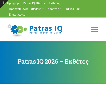
Μετάβαση
Πρόγραμμα Patras IQ 2026
Εκθέτες
Προηγούμενες Εκθέσεις
Χορηγός
Τα νέα μας
στο
Toggle
Επικοινωνία
περιεχόμενο
Sliding
Bar
Tog
Area
Nav
Πρόγραμμα Patras IQ 2026
Patras IQ 2026 – Εκθέτες
Εκθέτες
Προηγούμενες Εκθέσεις
Χορηγός
Τα νέα μας