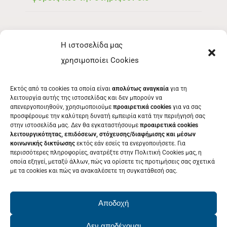
Η ιστοσελίδα μας
ΜΕΝΟΥ
χρησιμοποίει Cookies
ΕΚΘΈΤΗΣ
Εκτός από τα cookies τα οποία είναι
απολύτως αναγκαία
για τη
ΕΘΕΛΟΝΤΉΣ
λειτουργία αυτής της ιστοσελίδας και δεν μπορούν να
απενεργοποιηθούν, χρησιμοποιούμε
προαιρετικά cookies
για να σας
ΤΑ ΝΈΑ ΜΑΣ
προσφέρουμε την καλύτερη δυνατή εμπειρία κατά την περιήγησή σας
στην ιστοσελίδα μας. Δεν θα εγκαταστήσουμε
προαιρετικά cookies
ΕΠΙΚΟΙΝΩΝΊΑ
λειτουργικότητας, επιδόσεων, στόχευσης/διαφήμισης και μέσων
κοινωνικής δικτύωσης
εκτός εάν εσείς τα ενεργοποιήσετε. Για
περισσότερες πληροφορίες, ανατρέξτε στην Πολιτική Cookies μας, η
οποία εξηγεί, μεταξύ άλλων, πώς να ορίσετε τις προτιμήσεις σας σχετικά
με τα cookies και πώς να ανακαλέσετε τη συγκατάθεσή σας.
ΕΚΔΗΛΩΣΕΙΣ
Δείτε το Πρόγραμμα της Patras IQ
Αποδοχή
2026
Δεν αποδέχομαι