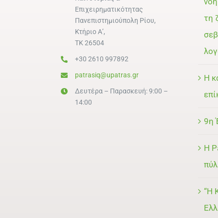
νοη
Επιχειρηματικότητας
τη 
Πανεπιστημιούπολη Ρίου,
Κτήριο Α’,
σεβ
ΤΚ 26504
λογ
+30 2610 997892
patrasiq@upatras.gr
Η κ
Δευτέρα – Παρασκευή: 9:00 –
επί
14:00
9η 
Η P
πύλ
“Η 
Ελλ