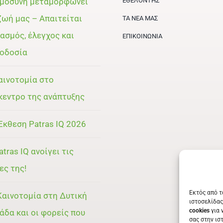
μοσύνη μεταμορφώνει
ΕΘΕΛΟΝΤΉΣ
ζωή μας – Απαιτείται
ΤΑ ΝΈΑ ΜΑΣ
ασμός, έλεγχος και
ΕΠΙΚΟΙΝΩΝΊΑ
οδοσία
αινοτομία στο
κεντρο της ανάπτυξης
Έκθεση Patras IQ 2026
atras IQ ανοίγει τις
ες της!
Εκτός από τ
Καινοτομία στη Δυτική
ιστοσελίδας
cookies
για 
άδα και οι φορείς που
σας στην ισ