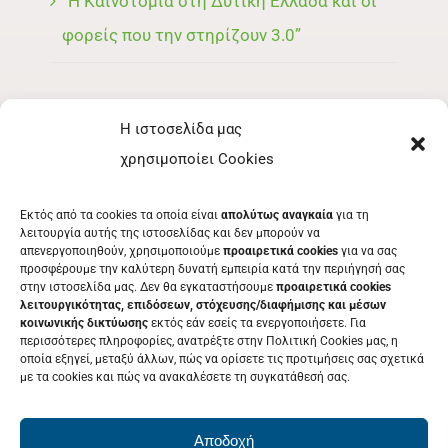
“Η Καινοτομία στη Δυτική Ελλάδα και οι
φορείς που την στηρίζουν 3.0”
Η ιστοσελίδα μας
ΜΕΝΟΥ
χρησιμοποίει Cookies
ΕΚΘΈΤΗΣ
Εκτός από τα cookies τα οποία είναι
απολύτως αναγκαία
για τη
ΕΘΕΛΟΝΤΉΣ
λειτουργία αυτής της ιστοσελίδας και δεν μπορούν να
απενεργοποιηθούν, χρησιμοποιούμε
προαιρετικά cookies
για να σας
ΤΑ ΝΈΑ ΜΑΣ
προσφέρουμε την καλύτερη δυνατή εμπειρία κατά την περιήγησή σας
στην ιστοσελίδα μας. Δεν θα εγκαταστήσουμε
προαιρετικά cookies
ΕΠΙΚΟΙΝΩΝΊΑ
λειτουργικότητας, επιδόσεων, στόχευσης/διαφήμισης και μέσων
κοινωνικής δικτύωσης
εκτός εάν εσείς τα ενεργοποιήσετε. Για
περισσότερες πληροφορίες, ανατρέξτε στην Πολιτική Cookies μας, η
οποία εξηγεί, μεταξύ άλλων, πώς να ορίσετε τις προτιμήσεις σας σχετικά
με τα cookies και πώς να ανακαλέσετε τη συγκατάθεσή σας.
ΕΚΔΗΛΩΣΕΙΣ
Δείτε το Πρόγραμμα της Patras IQ
Αποδοχή
2026