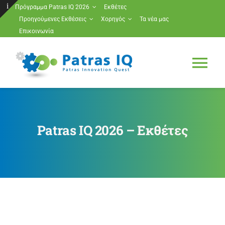
Μετάβαση
Πρόγραμμα Patras IQ 2026
Εκθέτες
Προηγούμενες Εκθέσεις
Χορηγός
Τα νέα μας
στο
Toggle
Επικοινωνία
περιεχόμενο
Sliding
Bar
Tog
Area
Nav
Πρόγραμμα Patras IQ 2026
Patras IQ 2026 – Εκθέτες
Εκθέτες
Προηγούμενες Εκθέσεις
Χορηγός
Τα νέα μας