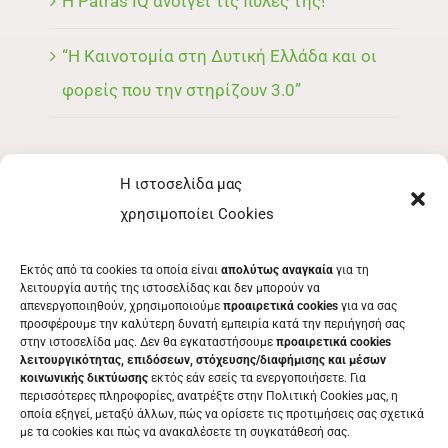
Η Patras IQ ανοίγει τις πύλες της!
“Η Καινοτομία στη Δυτική Ελλάδα και οι
φορείς που την στηρίζουν 3.0”
Η ιστοσελίδα μας
ΜΕΝΟΥ
χρησιμοποίει Cookies
ΕΚΘΈΤΗΣ
Εκτός από τα cookies τα οποία είναι
απολύτως αναγκαία
για τη
ΕΘΕΛΟΝΤΉΣ
λειτουργία αυτής της ιστοσελίδας και δεν μπορούν να
απενεργοποιηθούν, χρησιμοποιούμε
προαιρετικά cookies
για να σας
ΤΑ ΝΈΑ ΜΑΣ
προσφέρουμε την καλύτερη δυνατή εμπειρία κατά την περιήγησή σας
στην ιστοσελίδα μας. Δεν θα εγκαταστήσουμε
προαιρετικά cookies
ΕΠΙΚΟΙΝΩΝΊΑ
λειτουργικότητας, επιδόσεων, στόχευσης/διαφήμισης και μέσων
κοινωνικής δικτύωσης
εκτός εάν εσείς τα ενεργοποιήσετε. Για
περισσότερες πληροφορίες, ανατρέξτε στην Πολιτική Cookies μας, η
οποία εξηγεί, μεταξύ άλλων, πώς να ορίσετε τις προτιμήσεις σας σχετικά
με τα cookies και πώς να ανακαλέσετε τη συγκατάθεσή σας.
ΕΚΔΗΛΩΣΕΙΣ