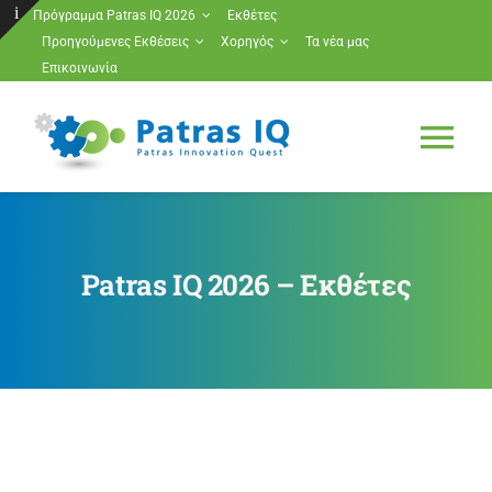
Μετάβαση
Πρόγραμμα Patras IQ 2026
Εκθέτες
Προηγούμενες Εκθέσεις
Χορηγός
Τα νέα μας
στο
Toggle
Επικοινωνία
περιεχόμενο
Sliding
Bar
Tog
Area
Nav
Πρόγραμμα Patras IQ 2026
Patras IQ 2026 – Εκθέτες
Εκθέτες
Προηγούμενες Εκθέσεις
Χορηγός
Τα νέα μας