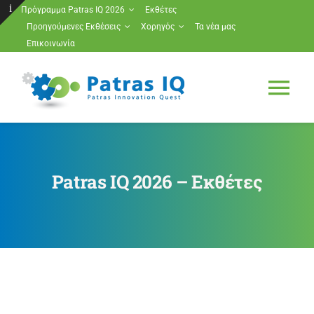
Μετάβαση
Πρόγραμμα Patras IQ 2026
Εκθέτες
Προηγούμενες Εκθέσεις
Χορηγός
Τα νέα μας
στο
Toggle
Επικοινωνία
περιεχόμενο
Sliding
Bar
Tog
Area
Nav
Πρόγραμμα Patras IQ 2026
Patras IQ 2026 – Εκθέτες
Εκθέτες
Προηγούμενες Εκθέσεις
Χορηγός
Τα νέα μας