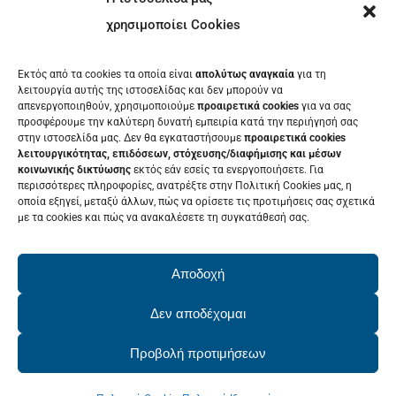
ΜΕΝΟΥ
χρησιμοποίει Cookies
ΕΚΘΈΤΗΣ
Εκτός από τα cookies τα οποία είναι
απολύτως αναγκαία
για τη
ΕΘΕΛΟΝΤΉΣ
λειτουργία αυτής της ιστοσελίδας και δεν μπορούν να
απενεργοποιηθούν, χρησιμοποιούμε
προαιρετικά cookies
για να σας
ΤΑ ΝΈΑ ΜΑΣ
προσφέρουμε την καλύτερη δυνατή εμπειρία κατά την περιήγησή σας
στην ιστοσελίδα μας. Δεν θα εγκαταστήσουμε
προαιρετικά cookies
ΕΠΙΚΟΙΝΩΝΊΑ
λειτουργικότητας, επιδόσεων, στόχευσης/διαφήμισης και μέσων
κοινωνικής δικτύωσης
εκτός εάν εσείς τα ενεργοποιήσετε. Για
περισσότερες πληροφορίες, ανατρέξτε στην Πολιτική Cookies μας, η
οποία εξηγεί, μεταξύ άλλων, πώς να ορίσετε τις προτιμήσεις σας σχετικά
με τα cookies και πώς να ανακαλέσετε τη συγκατάθεσή σας.
ΕΚΔΗΛΩΣΕΙΣ
Δείτε το Πρόγραμμα της Patras IQ
Αποδοχή
2026
Δεν αποδέχομαι
Προβολή προτιμήσεων
© Copyright 2022 - 2026 | PatrasIQ