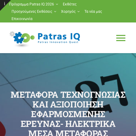
Μετάβαση
Πρόγραμμα Patras IQ 2026
Εκθέτες
Προηγούμενες Εκθέσεις
Χορηγός
Τα νέα μας
στο
Toggle
Επικοινωνία
περιεχόμενο
Sliding
Bar
Tog
Area
Nav
Πρόγραμμα Patras IQ 2026
Εκθέτες
ΜΕΤΑΦΟΡΑ ΤΕΧΝΟΓΝΩΣΙΑΣ
Προηγούμενες Εκθέσεις
ΚΑΙ ΑΞΙΟΠΟΙΗΣΗ
ΕΦΑΡΜΟΣΜΕΝΗΣ
Χορηγός
ΕΡΕΥΝΑΣ- ΗΛΕΚΤΡΙΚΑ
ΜΕΣΑ ΜΕΤΑΦΟΡΑΣ
Τα νέα μας