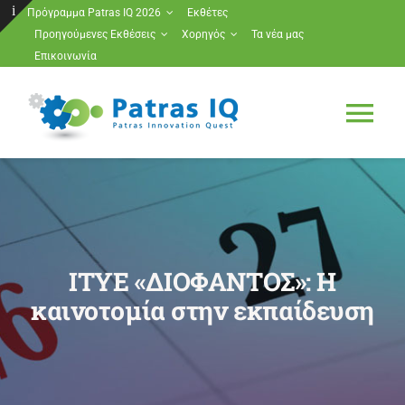
Μετάβαση
Πρόγραμμα Patras IQ 2026
Εκθέτες
Προηγούμενες Εκθέσεις
Χορηγός
Τα νέα μας
στο
Toggle
Επικοινωνία
περιεχόμενο
Sliding
Bar
Tog
Area
Nav
Πρόγραμμα Patras IQ 2026
Εκθέτες
ΙΤΥΕ «ΔΙΟΦΑΝΤΟΣ»: Η
Προηγούμενες Εκθέσεις
καινοτομία στην εκπαίδευση
Χορηγός
Τα νέα μας