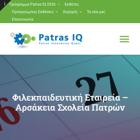
Μετάβαση
Πρόγραμμα Patras IQ 2026
Εκθέτες
Προηγούμενες Εκθέσεις
Χορηγός
Τα νέα μας
στο
Toggle
Επικοινωνία
περιεχόμενο
Sliding
Bar
Tog
Area
Nav
Πρόγραμμα Patras IQ 2026
Εκθέτες
Φιλεκπαιδευτική Εταιρεία –
Προηγούμενες Εκθέσεις
Αρσάκεια Σχολεία Πατρών
Χορηγός
Τα νέα μας