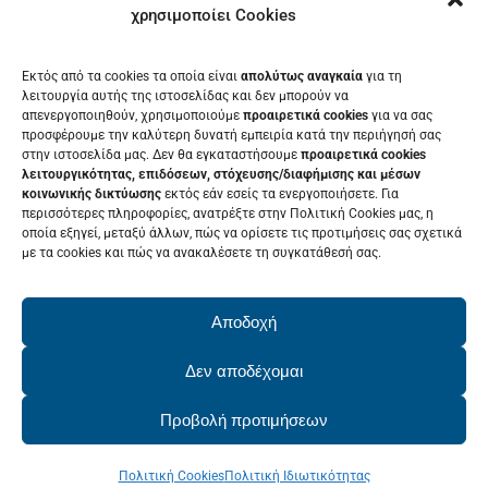
χρησιμοποίει Cookies
ΕΚΘΈΤΗΣ
Εκτός από τα cookies τα οποία είναι
απολύτως αναγκαία
για τη
ΕΘΕΛΟΝΤΉΣ
λειτουργία αυτής της ιστοσελίδας και δεν μπορούν να
απενεργοποιηθούν, χρησιμοποιούμε
προαιρετικά cookies
για να σας
ΤΑ ΝΈΑ ΜΑΣ
προσφέρουμε την καλύτερη δυνατή εμπειρία κατά την περιήγησή σας
στην ιστοσελίδα μας. Δεν θα εγκαταστήσουμε
προαιρετικά cookies
ΕΠΙΚΟΙΝΩΝΊΑ
λειτουργικότητας, επιδόσεων, στόχευσης/διαφήμισης και μέσων
κοινωνικής δικτύωσης
εκτός εάν εσείς τα ενεργοποιήσετε. Για
περισσότερες πληροφορίες, ανατρέξτε στην Πολιτική Cookies μας, η
οποία εξηγεί, μεταξύ άλλων, πώς να ορίσετε τις προτιμήσεις σας σχετικά
με τα cookies και πώς να ανακαλέσετε τη συγκατάθεσή σας.
ΕΚΔΗΛΩΣΕΙΣ
Δείτε το Πρόγραμμα της Patras IQ
Αποδοχή
2026
Δεν αποδέχομαι
Προβολή προτιμήσεων
© Copyright 2022 - 2026 | PatrasIQ
Πολιτική Cookies
Πολιτική Ιδιωτικότητας