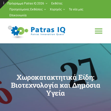
Μετάβαση
Πρόγραμμα Patras IQ 2026
Εκθέτες
Προηγούμενες Εκθέσεις
Χορηγός
Τα νέα μας
στο
Toggle
Επικοινωνία
περιεχόμενο
Sliding
Bar
Tog
Area
Nav
Πρόγραμμα Patras IQ 2026
Εκθέτες
Χωροκατακτητικά Είδη:
Προηγούμενες Εκθέσεις
Βιοτεχνολογία και Δημόσια
Υγεία
Χορηγός
Τα νέα μας