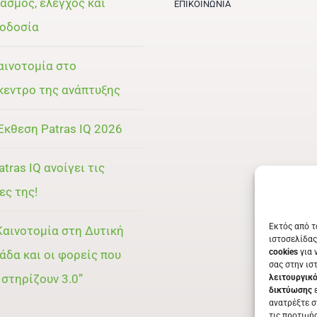
ασμός, έλεγχος και
ΕΠΙΚΟΙΝΩΝΊΑ
οδοσία
αινοτομία στο
κεντρο της ανάπτυξης
Έκθεση Patras IQ 2026
atras IQ ανοίγει τις
ες της!
Εκτός από τ
Καινοτομία στη Δυτική
ιστοσελίδας
cookies
για 
άδα και οι φορείς που
σας στην ισ
 στηρίζουν 3.0”
λειτουργικ
δικτύωσης
ε
ανατρέξτε σ
τις προτιμή