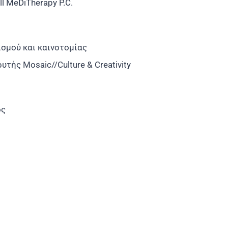
l MeDiTherapy P.C.
ισμού και καινοτομίας
υτής Mosaic//Culture & Creativity
ος