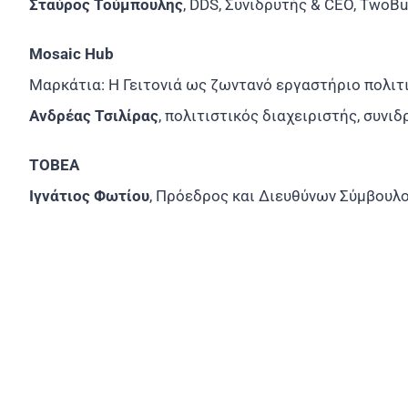
Σταύρος Τούμπουλης
, DDS, Συνιδρυτής & CEO, TwoBul
Mosaic Hub
Μαρκάτια: Η Γειτονιά ως ζωντανό εργαστήριο πολιτ
Ανδρέας Τσιλίρας
, πολιτιστικός διαχειριστής, συνιδρ
ΤΟΒΕΑ
Ιγνάτιος Φωτίου
, Πρόεδρος και Διευθύνων Σύμβουλ