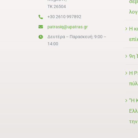
σεβ
ΤΚ 26504
λογ
+30 2610 997892
patrasiq@upatras.gr
Η κ
Δευτέρα – Παρασκευή: 9:00 –
επί
14:00
9η 
Η P
πύλ
“Η 
Ελλ
την