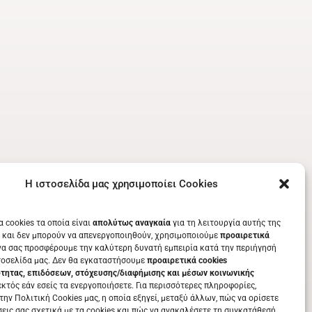
Η ιστοσελίδα μας χρησιμοποίει Cookies
α cookies τα οποία είναι
απολύτως αναγκαία
για τη λειτουργία αυτής της
 και δεν μπορούν να απενεργοποιηθούν, χρησιμοποιούμε
προαιρετικά
να σας προσφέρουμε την καλύτερη δυνατή εμπειρία κατά την περιήγησή
τοσελίδα μας. Δεν θα εγκαταστήσουμε
προαιρετικά cookies
ότητας, επιδόσεων, στόχευσης/διαφήμισης και μέσων κοινωνικής
κτός εάν εσείς τα ενεργοποιήσετε. Για περισσότερες πληροφορίες,
την Πολιτική Cookies μας, η οποία εξηγεί, μεταξύ άλλων, πώς να ορίσετε
σεις σας σχετικά με τα cookies και πώς να ανακαλέσετε τη συγκατάθεσή