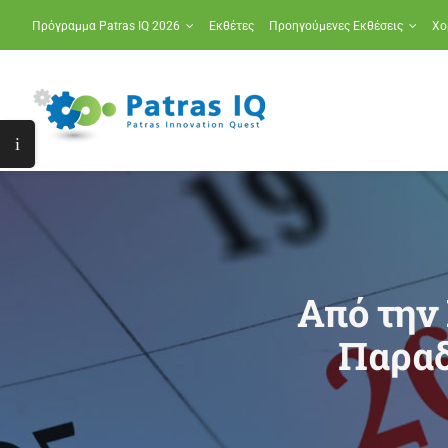
Μετάβαση
Πρόγραμμα Patras IQ 2026
Εκθέτες
Προηγούμενες Εκθέσεις
Χο
στο
περιεχόμενο
Toggle
Sliding
Bar
Area
Από την 
Παραδ