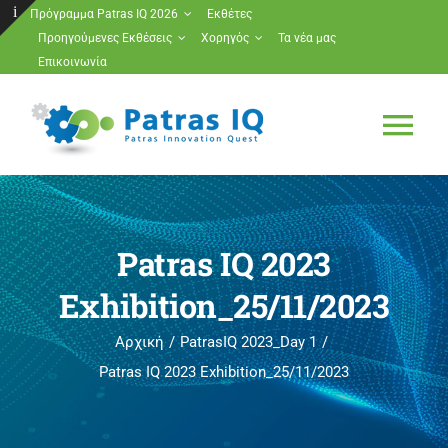
Μετάβαση
Πρόγραμμα Patras IQ 2026
Εκθέτες
Προηγούμενες Εκθέσεις
Χορηγός
Τα νέα μας
στο
Toggle
Επικοινωνία
περιεχόμενο
Sliding
Bar
Tog
Area
Nav
Πρόγραμμα Patras IQ 2026
Patras IQ 2023
Εκθέτες
Exhibition_25/11/2023
Προηγούμενες Εκθέσεις
Αρχική
PatrasIQ 2023_Day 1
Patras IQ 2023 Exhibition_25/11/2023
Χορηγός
Τα νέα μας