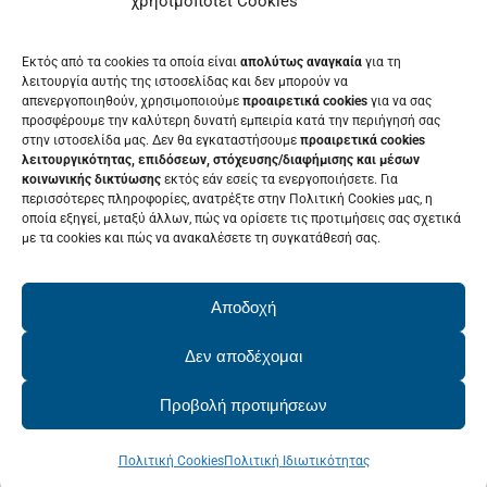
χρησιμοποίει Cookies
ΕΚΘΈΤΗΣ
Εκτός από τα cookies τα οποία είναι
απολύτως αναγκαία
για τη
ΕΘΕΛΟΝΤΉΣ
λειτουργία αυτής της ιστοσελίδας και δεν μπορούν να
απενεργοποιηθούν, χρησιμοποιούμε
προαιρετικά cookies
για να σας
ΤΑ ΝΈΑ ΜΑΣ
προσφέρουμε την καλύτερη δυνατή εμπειρία κατά την περιήγησή σας
στην ιστοσελίδα μας. Δεν θα εγκαταστήσουμε
προαιρετικά cookies
ΕΠΙΚΟΙΝΩΝΊΑ
λειτουργικότητας, επιδόσεων, στόχευσης/διαφήμισης και μέσων
κοινωνικής δικτύωσης
εκτός εάν εσείς τα ενεργοποιήσετε. Για
περισσότερες πληροφορίες, ανατρέξτε στην Πολιτική Cookies μας, η
οποία εξηγεί, μεταξύ άλλων, πώς να ορίσετε τις προτιμήσεις σας σχετικά
με τα cookies και πώς να ανακαλέσετε τη συγκατάθεσή σας.
ΕΚΔΗΛΩΣΕΙΣ
Δείτε το Πρόγραμμα της Patras IQ
Αποδοχή
2026
Δεν αποδέχομαι
Προβολή προτιμήσεων
© Copyright 2022 - 2026 | PatrasIQ
Πολιτική Cookies
Πολιτική Ιδιωτικότητας