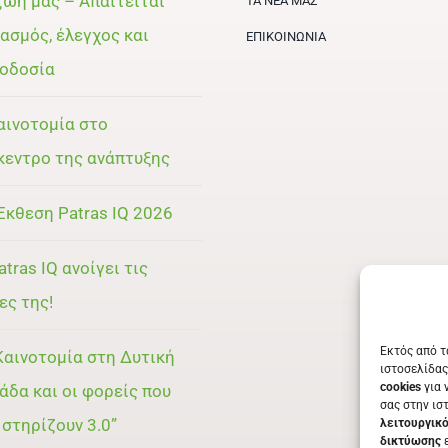
ζωή μας – Απαιτείται
ΤΑ ΝΈΑ ΜΑΣ
ασμός, έλεγχος και
ΕΠΙΚΟΙΝΩΝΊΑ
οδοσία
αινοτομία στο
κεντρο της ανάπτυξης
Έκθεση Patras IQ 2026
atras IQ ανοίγει τις
ες της!
Εκτός από τ
Καινοτομία στη Δυτική
ιστοσελίδας
cookies
για 
άδα και οι φορείς που
σας στην ισ
 στηρίζουν 3.0”
λειτουργικ
δικτύωσης
ε