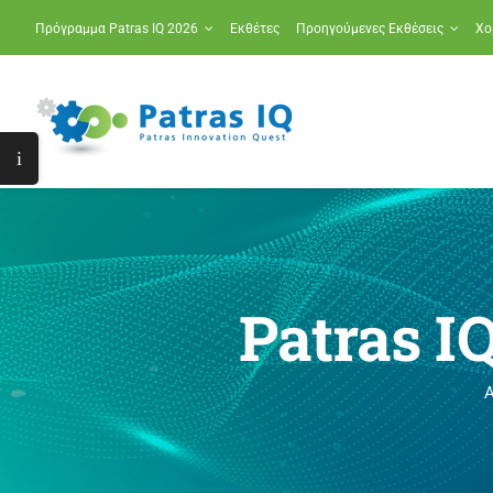
Μετάβαση
Πρόγραμμα Patras IQ 2026
Εκθέτες
Προηγούμενες Εκθέσεις
Χο
στο
περιεχόμενο
Toggle
Sliding
Bar
Area
Patras I
Α