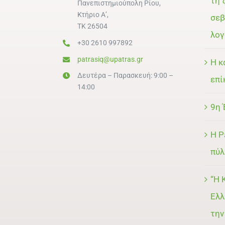
τη 
Πανεπιστημιούπολη Ρίου,
Κτήριο Α’,
σεβ
ΤΚ 26504
λογ
+30 2610 997892
patrasiq@upatras.gr
Η κ
Δευτέρα – Παρασκευή: 9:00 –
επί
14:00
9η 
Η P
πύλ
“Η 
Ελλ
την